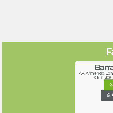
F
Barra
Av. Armando Lomb
da Tijuca,