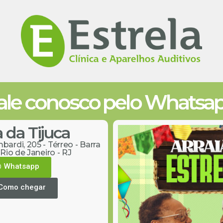
ale conosco pelo Whatsa
 da Tijuca
ardi, 205 - Térreo - Barra
 Rio de Janeiro - RJ
Whatsapp
Como chegar